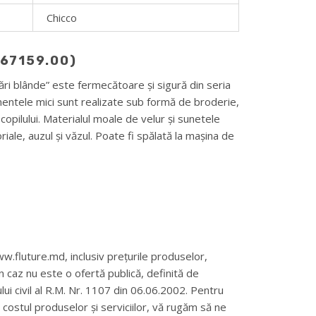
Chicco
(67159.00)
ri blânde” este fermecătoare și sigură din seria
mentele mici sunt realizate sub formă de broderie,
opilului. Materialul moale de velur și sunetele
riale, auzul și văzul. Poate fi spălată la mașina de
w.fluture.md, inclusiv prețurile produselor,
un caz nu este o ofertă publică, definită de
ului civil al R.M. Nr. 1107 din 06.06.2002. Pentru
și costul produselor și serviciilor, vă rugăm să ne