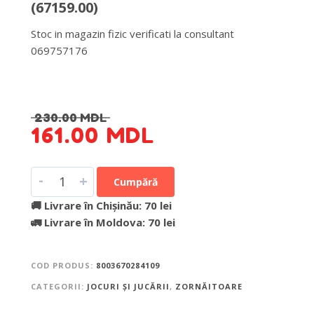
(67159.00)
Stoc in magazin fizic verificati la consultant
069757176
DETALII DESPRE LIVRARE >
230.00
MDL
161.00
MDL
-
+
Cumpără
🚚 Livrare în Chișinău: 70 lei
🚛 Livrare în Moldova: 70 lei
COD PRODUS:
8003670284109
CATEGORII:
JOCURI ȘI JUCĂRII
,
ZORNĂITOARE