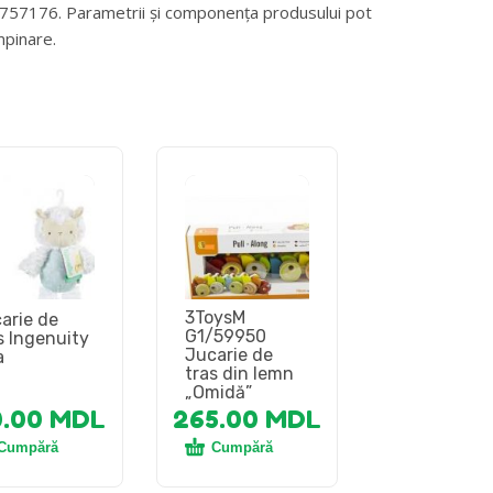
69757176. Parametrii și componența produsului pot
mpinare.
3ToysM
arie de
G1/59950
s Ingenuity
Jucarie de
a
tras din lemn
„Omidă”
0.00
MDL
265.00
MDL
Cumpără
Cumpără