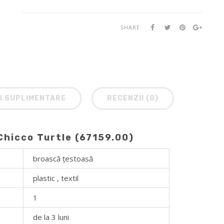
SHARE
I SUPLIMENTARE
RECENZII (0)
Chicco Turtle (67159.00)
broască țestoasă
plastiс , textil
1
de la 3 luni