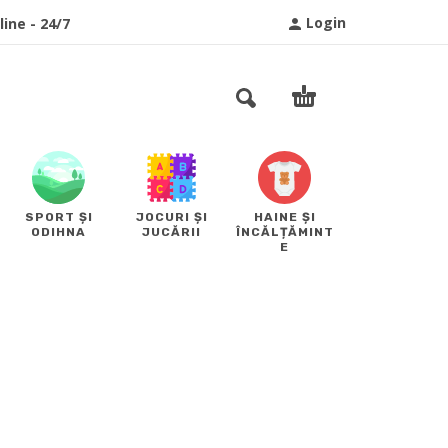
Login
ine - 24/7
SPORT ȘI
JOCURI ȘI
HAINE ȘI
ODIHNA
JUCĂRII
ÎNCĂLȚĂMINT
E