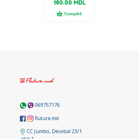
180.00
MDL
Cumpără
069757176
fluture.md
CC Jumbo, Decebal 23/1
etaj 1