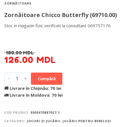
ZORNĂITOARE
Zornăitoare Chicco Butterfly (69710.00)
Stoc in magazin fizic verificati la consultant 069757176
DETALII DESPRE LIVRARE >
180.00
MDL
126.00
MDL
-
+
Cumpără
🚚 Livrare în Chișinău: 70 lei
🚛 Livrare în Moldova: 70 lei
COD PRODUS:
8003670887027-1
CATEGORII:
JOCURI ȘI JUCĂRII
,
JUCĂRII PENTRU BEBELUȘI