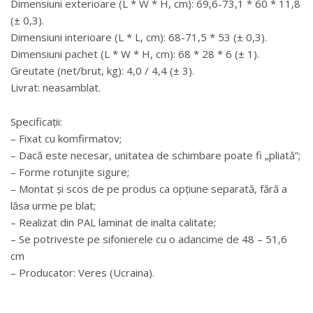
Dimensiuni exterioare (L * W * H, cm): 69,6-73,1 * 60 * 11,8
(± 0,3).
Dimensiuni interioare (L * L, cm): 68-71,5 * 53 (± 0,3).
Dimensiuni pachet (L * W * H, cm): 68 * 28 * 6 (± 1).
Greutate (net/brut, kg): 4,0 / 4,4 (± 3).
Livrat: neasamblat.
Specificații:
– Fixat cu komfirmatov;
– Dacă este necesar, unitatea de schimbare poate fi „pliată”;
– Forme rotunjite sigure;
– Montat și scos de pe produs ca opțiune separată, fără a
lăsa urme pe blat;
– Realizat din PAL laminat de inalta calitate;
– Se potriveste pe sifonierele cu o adancime de 48 – 51,6
cm
– Producator: Veres (Ucraina).