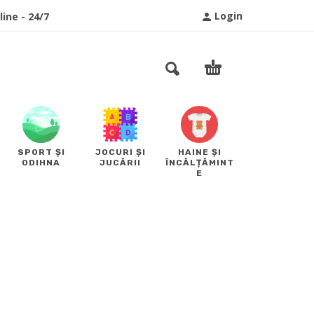
Login
ine - 24/7
SPORT ȘI
JOCURI ȘI
HAINE ȘI
ODIHNA
JUCĂRII
ÎNCĂLȚĂMINT
E