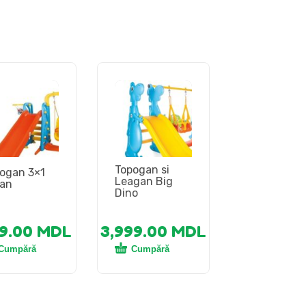
Topogan si
ogan 3×1
Leagan Big
san
Dino
99.00
MDL
3,999.00
MDL
Cumpără
Cumpără