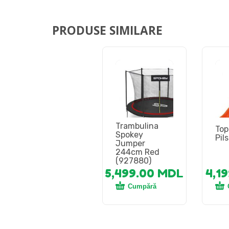
PRODUSE SIMILARE
Trambulina
Top
Spokey
Pil
Jumper
244cm Red
(927880)
5,499.00
MDL
4,1
Cumpără