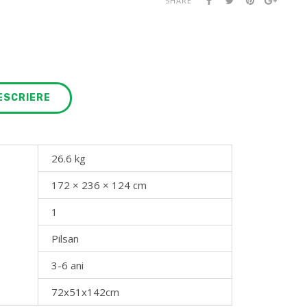
SHARE
ESCRIERE
26.6 kg
172 × 236 × 124 cm
1
Pilsan
3-6 ani
72x51x142cm