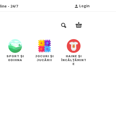
Login
ine - 24/7
SPORT ȘI
JOCURI ȘI
HAINE ȘI
ODIHNA
JUCĂRII
ÎNCĂLȚĂMINT
E