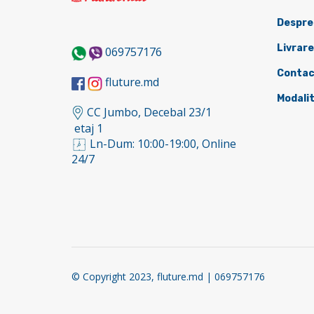
Despre
Livrare
069757176
Contac
fluture.md
Modalit
CC Jumbo, Decebal 23/1
etaj 1
Ln-Dum: 10:00-19:00, Online
24/7
© Copyright 2023, fluture.md | 069757176