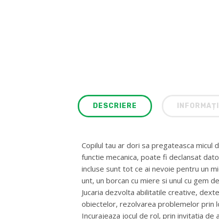
DESCRIERE
INFORMAȚI
Copilul tau ar dori sa pregateasca micul 
functie mecanica, poate fi declansat dator
incluse sunt tot ce ai nevoie pentru un mic
unt, un borcan cu miere si unul cu gem de
Jucaria dezvolta abilitatile creative, de
obiectelor, rezolvarea problemelor prin log
Incurajeaza jocul de rol, prin invitatia de 