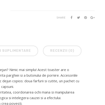
SHARE
I SUPLIMENTARE
RECENZII (0)
dejun? Nimic mai simplu! Acest toaster are o
ita parghiei si a butonului de pornire. Accesoriile
 dejun copios: doua farfurii si cutite, un pachet cu
 capsuni.
xteritatea, coordonarea ochi mana si manipularea
ica si intelegera cauzei si a efectului.
a crea povesti.