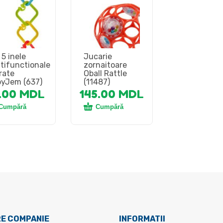
 5 inele
Jucarie
tifunctionale
zornaitoare
rate
Oball Rattle
yJem (637)
(11487)
.00
MDL
145.00
MDL
Cumpără
Cumpără
E COMPANIE
INFORMATII