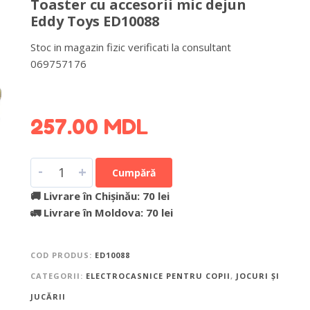
Toaster cu accesorii mic dejun
Eddy Toys ED10088
Stoc in magazin fizic verificati la consultant
069757176
DETALII DESPRE LIVRARE >
257.00
MDL
-
+
Cumpără
🚚 Livrare în Chișinău: 70 lei
🚛 Livrare în Moldova: 70 lei
COD PRODUS:
ED10088
CATEGORII:
ELECTROCASNICE PENTRU COPII
,
JOCURI ȘI
JUCĂRII