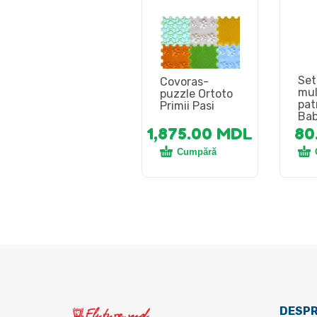
Set
Covoras-
mul
puzzle Ortoto
pat
Primii Pasi
Bab
1,875.00
MDL
80
Cumpără
DESPR