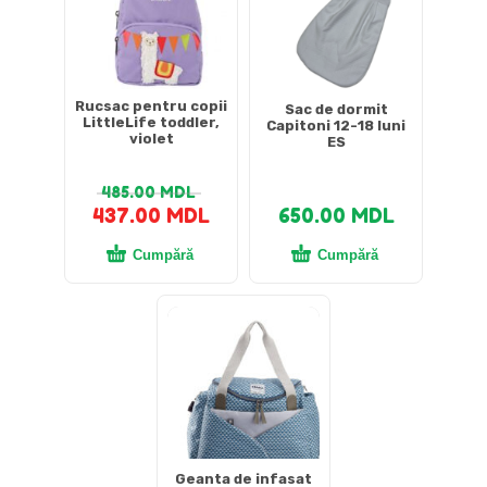
Rucsac pentru copii
Sac de dormit
LittleLife toddler,
Capitoni 12-18 luni
violet
ES
485.00
MDL
437.00
MDL
650.00
MDL
Cumpără
Cumpără
Geanta de infasat