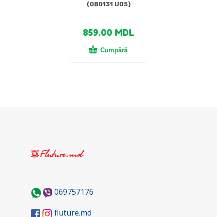
(080131 U05)
859.00
MDL
Cumpără
069757176
fluture.md