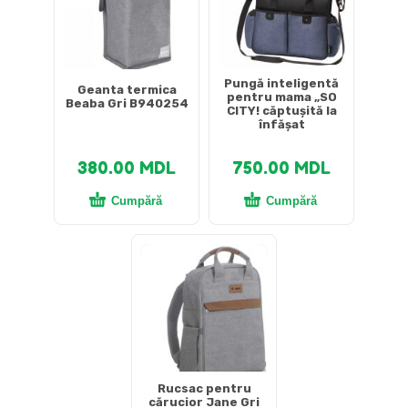
Pungă inteligentă
Geanta termica
pentru mama „SO
Beaba Gri B940254
CITY! căptușită la
înfășat
380.00
MDL
750.00
MDL
Cumpără
Cumpără
Rucsac pentru
cărucior Jane Gri