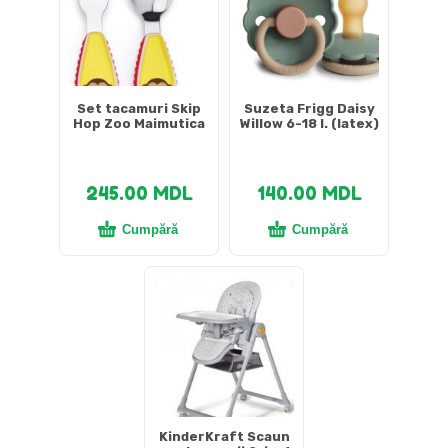
Set tacamuri Skip
Suzeta Frigg Daisy
Hop Zoo Maimutica
Willow 6-18 l. (latex)
245.00
MDL
140.00
MDL
Cumpără
Cumpără
KinderKraft Scaun