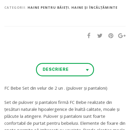
CATEGORII:
HAINE PENTRU BĂIEȚI
,
HAINE ȘI ÎNCĂLȚĂMINTE
DESCRIERE
FC Bebe Set din velur de 2 un . (pulover și pantaloni)
Set de pulover și pantaloni firmă FC Bebe realizate din
țesături naturale hipoalergenice de înaltă calitate, moale și
plăcute la atingere. Pulover și pantaloni sunt foarte
confortabil de purtat pentru bebelusi. Elemente de fixare din
spate permite să imbracati cu usurinta. Banda elastica moale