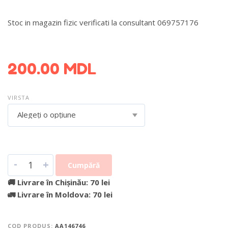
Stoc in magazin fizic verificati la consultant 069757176
DETALII DESPRE LIVRARE >
200.00
MDL
VIRSTA
Alegeți o opțiune
-
+
Cumpără
🚚 Livrare în Chișinău: 70 lei
🚛 Livrare în Moldova: 70 lei
COD PRODUS:
AA146746