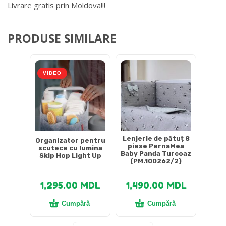
Livrare gratis prin Moldova!!!
PRODUSE SIMILARE
VIDEO
Lenjerie de pătuț 8
Organizator pentru
piese PernaMea
scutece cu lumina
Baby Panda Turcoaz
Skip Hop Light Up
(PM.100262/2)
1,295.00
MDL
1,490.00
MDL
Cumpără
Cumpără