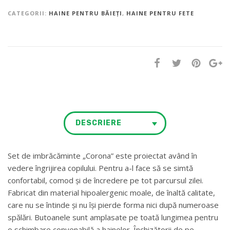
CATEGORII:
HAINE PENTRU BĂIEȚI
,
HAINE PENTRU FETE
DESCRIERE
Set de imbrăcăminte „Corona” este proiectat având în
vedere îngrijirea copilului. Pentru a-l face să se simtă
confortabil, comod și de încredere pe tot parcursul zilei.
Fabricat din material hipoalergenic moale, de înaltă calitate,
care nu se întinde și nu își pierde forma nici după numeroase
spălări. Butoanele sunt amplasate pe toată lungimea pentru
o schimbare convenabilă a hainelor. Închizătorii de pe