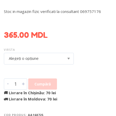
Stoc in magazin fizic verificati la consultant 069757176
DETALII DESPRE LIVRARE >
365.00
MDL
VIRSTA
Alegeți o opțiune
-
+
Cumpără
🚚 Livrare în Chișinău: 70 lei
🚛 Livrare în Moldova: 70 lei
COD PRODUS:
AA168725