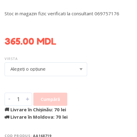
Stoc in magazin fizic verificati la consultant 069757176
DETALII DESPRE LIVRARE >
365.00
MDL
VIRSTA
Alegeți o opțiune
-
+
Cumpără
🚚 Livrare în Chișinău: 70 lei
🚛 Livrare în Moldova: 70 lei
COD PRODUS:
AA168719