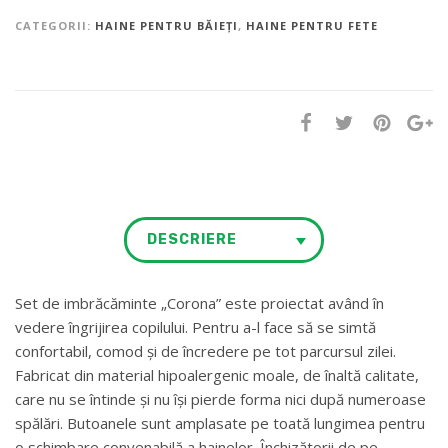
CATEGORII:
HAINE PENTRU BĂIEȚI
,
HAINE PENTRU FETE
DESCRIERE
Set de imbrăcăminte „Corona” este proiectat având în
vedere îngrijirea copilului. Pentru a-l face să se simtă
confortabil, comod și de încredere pe tot parcursul zilei.
Fabricat din material hipoalergenic moale, de înaltă calitate,
care nu se întinde și nu își pierde forma nici după numeroase
spălări. Butoanele sunt amplasate pe toată lungimea pentru
o schimbare convenabilă a hainelor. Închizătorii de pe