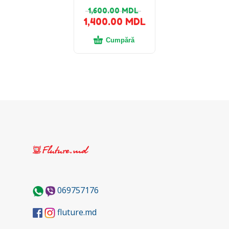
1,600.00
MDL
1,400.00
MDL
Cumpără
069757176
fluture.md