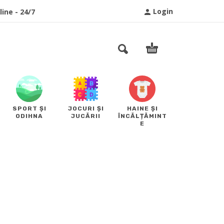
Login
ine - 24/7
SPORT ȘI
JOCURI ȘI
HAINE ȘI
ODIHNA
JUCĂRII
ÎNCĂLȚĂMINT
E