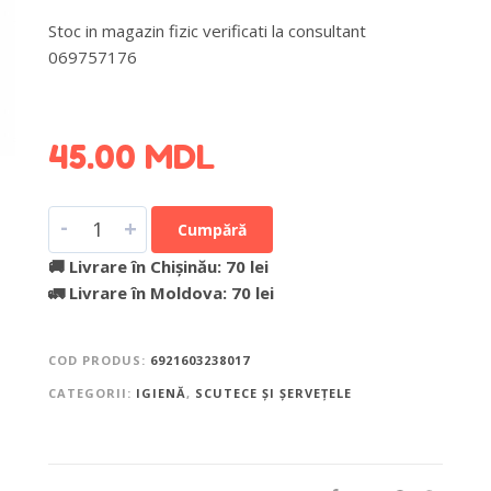
Stoc in magazin fizic verificati la consultant
069757176
DETALII DESPRE LIVRARE >
45.00
MDL
-
+
Cumpără
🚚 Livrare în Chișinău: 70 lei
🚛 Livrare în Moldova: 70 lei
COD PRODUS:
6921603238017
CATEGORII:
IGIENĂ
,
SCUTECE ȘI ȘERVEȚELE