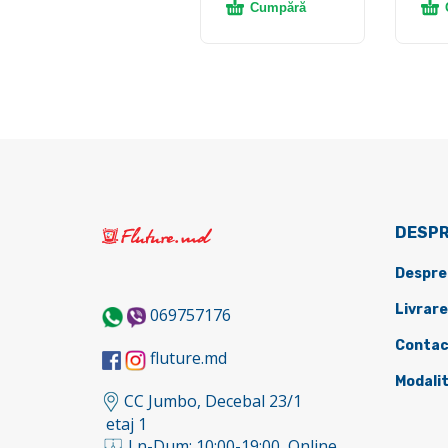
Cumpără
DESPR
Despre
Livrare
069757176
Contac
fluture.md
Modalit
CC Jumbo, Decebal 23/1
etaj 1
Ln-Dum: 10:00-19:00, Online