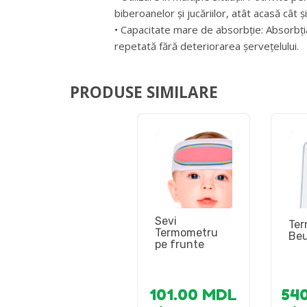
biberoanelor și jucăriilor, atât acasă cât ș
• Capacitate mare de absorbție: Absorbți
repetată fără deteriorarea șervețelului.
PRODUSE SIMILARE
Sevi
Ter
Termometru
Beu
pe frunte
101.00
MDL
54