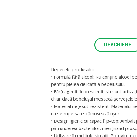
DESCRIERE
Reperele produsului
• Formulă fără alcool: Nu conține alcool pent
pentru pielea delicată a bebelușului.
• Fără agenți fluorescenți: Nu sunt utilizaț
chiar dacă bebelușul mestecă șervețelele
• Material nețesut rezistent: Materialul n
nu se rupe sau scămoșează ușor.
• Design igienic cu capac flip-top: Ambala
pătrunderea bacteriilor, menținând pros
• Utilizare în multiple situații: Potrivite p