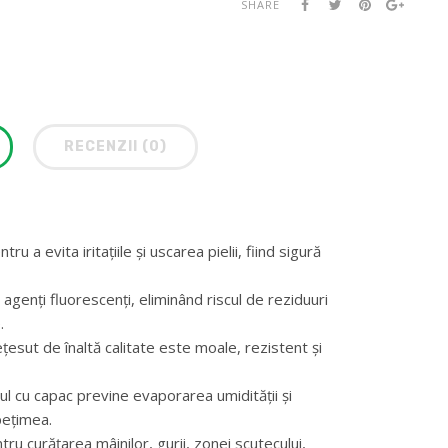
SHARE
RECENZII (0)
ru a evita iritațiile și uscarea pielii, fiind sigură
i agenți fluorescenți, eliminând riscul de reziduuri
.
ețesut de înaltă calitate este moale, rezistent și
jul cu capac previne evaporarea umidității și
pețimea.
entru curățarea mâinilor, gurii, zonei scutecului,