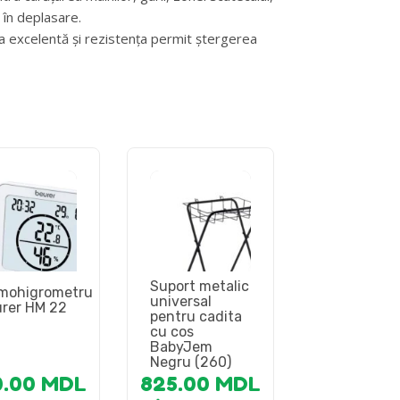
i în deplasare.
a excelentă și rezistența permit ștergerea
Suport metalic
mohigrometru
universal
rer HM 22
pentru cadita
cu cos
BabyJem
Negru (260)
0.00
MDL
825.00
MDL