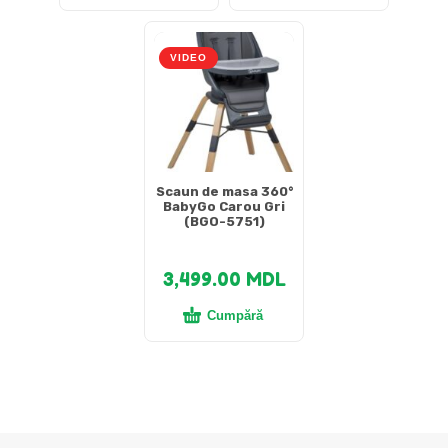
VIDEO
Scaun de masa 360°
BabyGo Carou Gri
(BGO-5751)
3,499.00
MDL
Cumpără