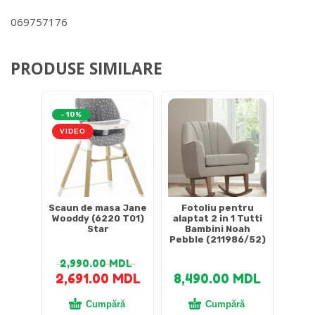
069757176
PRODUSE SIMILARE
-10%
VIDEO
Scaun de masa Jane
Fotoliu pentru
Wooddy (6220 T01)
alaptat 2 in 1 Tutti
Star
Bambini Noah
Pebble (211986/52)
2,990.00
MDL
2,691.00
MDL
8,490.00
MDL
Cumpără
Cumpără