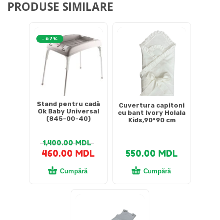
PRODUSE SIMILARE
-67%
Stand pentru cadă
Cuvertura capitoni
Ok Baby Universal
cu bant Ivory Holala
(845-00-40)
Kids,90*90 cm
1,400.00
MDL
460.00
MDL
550.00
MDL
Cumpără
Cumpără