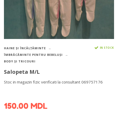
IN STOCK
HAINE ȘI ÎNCĂLȚĂMINTE
ÎMBRĂCĂMINTE PENTRU BEBELUȘI
BODY ȘI TRICOURI
Salopeta M/L
Stoc in magazin fizic verificati la consultant 069757176
DETALII DESPRE LIVRARE >
150.00
MDL