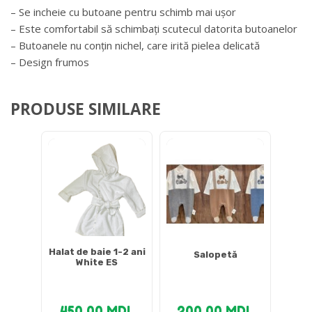
– Se incheie cu butoane pentru schimb mai ușor
– Este comfortabil să schimbați scutecul datorita butoanelor
– Butoanele nu conțin nichel, care irită pielea delicată
– Design frumos
PRODUSE SIMILARE
Halat de baie 1-2 ani
Salopetă
White ES
450.00
MDL
200.00
MDL