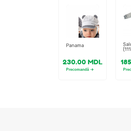
Sal
Panama
(111
230.00
MDL
18
Precomandă
Pre