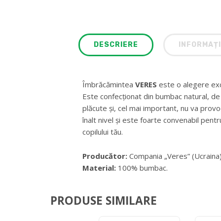
DESCRIERE
INFORMAȚI
Îmbrăcămintea
VERES
este o alegere exce
Este confecționat din bumbac natural, de î
plăcute și, cel mai important, nu va provoca 
înalt nivel și este foarte convenabil pentr
copilului tău.
Producător:
Compania „Veres” (Ucraina)
Material:
100% bumbac.
PRODUSE SIMILARE