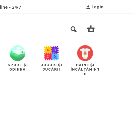
Login
ine - 24/7
SPORT ȘI
JOCURI ȘI
HAINE ȘI
ODIHNA
JUCĂRII
ÎNCĂLȚĂMINT
E