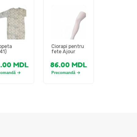
opeta
Ciorapi pentru
41)
fete Ajour
5.00
MDL
86.00
MDL
comandă
Precomandă