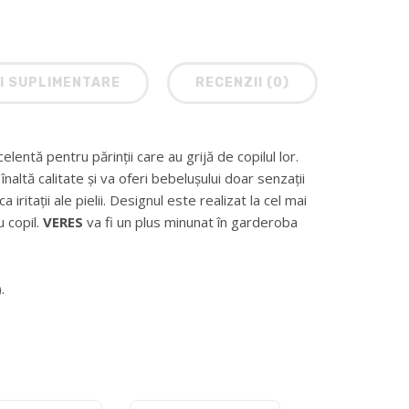
I SUPLIMENTARE
RECENZII (0)
lentă pentru părinții care au grijă de copilul lor.
naltă calitate și va oferi bebelușului doar senzații
iritații ale pielii. Designul este realizat la cel mai
u copil.
VERES
va fi un plus minunat în garderoba
.