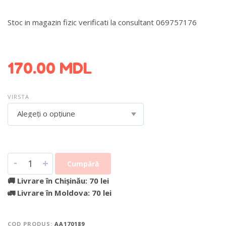
Stoc in magazin fizic verificati la consultant 069757176
DETALII DESPRE LIVRARE >
170.00
MDL
VIRSTA
Alegeți o opțiune
-
+
Cumpără
🚚 Livrare în Chișinău: 70 lei
🚛 Livrare în Moldova: 70 lei
COD PRODUS:
AA170189