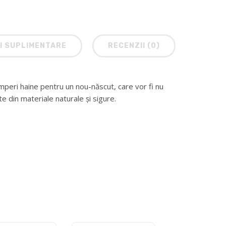
I SUPLIMENTARE
RECENZII (0)
peri haine pentru un nou-născut, care vor fi nu
te din materiale naturale și sigure.