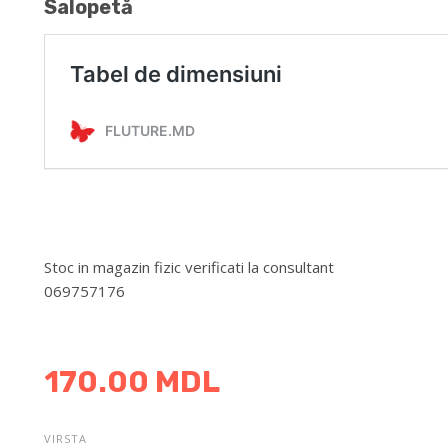
Salopetă
Stoc in magazin fizic verificati la consultant
069757176
DETALII DESPRE LIVRARE >
170.00
MDL
VIRSTA