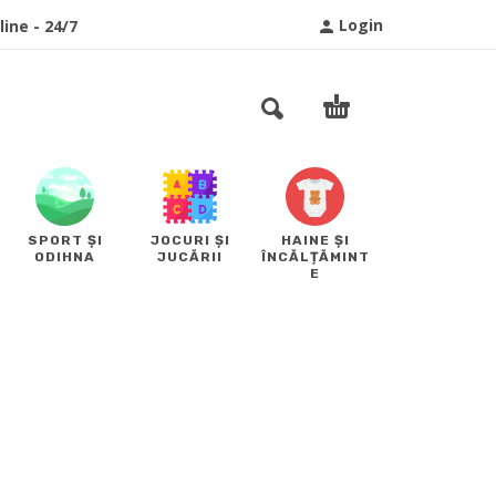
Login
ine - 24/7
SPORT ȘI
JOCURI ȘI
HAINE ȘI
ODIHNA
JUCĂRII
ÎNCĂLȚĂMINT
E