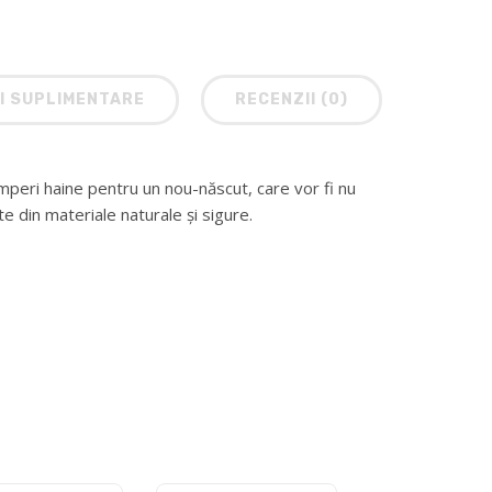
I SUPLIMENTARE
RECENZII (0)
peri haine pentru un nou-născut, care vor fi nu
te din materiale naturale și sigure.