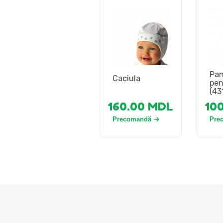
Pan
Caciula
pen
(43
160.00
MDL
10
Precomandă
Pre