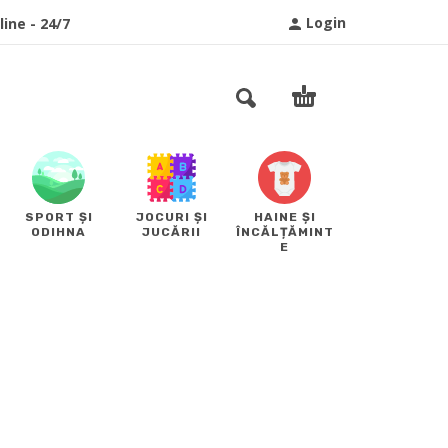
Login
ine - 24/7
SPORT ȘI
JOCURI ȘI
HAINE ȘI
ODIHNA
JUCĂRII
ÎNCĂLȚĂMINT
E