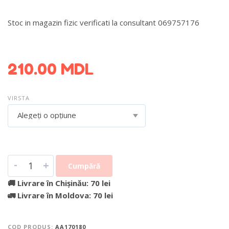
Stoc in magazin fizic verificati la consultant 069757176
DETALII DESPRE LIVRARE >
210.00
MDL
VIRSTA
Alegeți o opțiune
-
+
Cumpără
🚚 Livrare în Chișinău: 70 lei
🚛 Livrare în Moldova: 70 lei
COD PRODUS:
AA170180