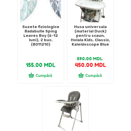
Suzete fiziologice
Husa universala
Badabulle Sping
(material Duck)
Leaves Boy (6-12
pentru scaun,
luni), 2 buc.
Holala Kids, Classic,
(B011210)
Kaleidoscope Blue
590.00
MDL
155.00
MDL
450.00
MDL
Cumpără
Cumpără