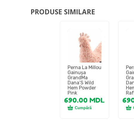
PRODUSE SIMILARE
Perna La Millou
Per
Gainușa
Gai
GrandMa
Gr
Dana’S Wild
Dan
Hem Powder
Hem
Pink
Raf
690.00
MDL
69
Cumpără