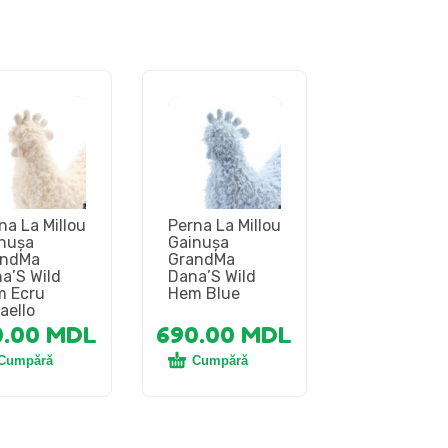
na La Millou
Perna La Millou
nușa
Gainușa
andMa
GrandMa
a’S Wild
Dana’S Wild
 Ecru
Hem Blue
aello
0.00
MDL
690.00
MDL
Cumpără
Cumpără