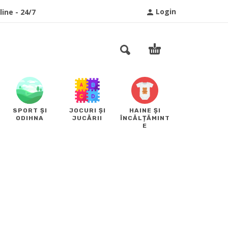
Login
ine - 24/7
SPORT ȘI
JOCURI ȘI
HAINE ȘI
ODIHNA
JUCĂRII
ÎNCĂLȚĂMINT
E