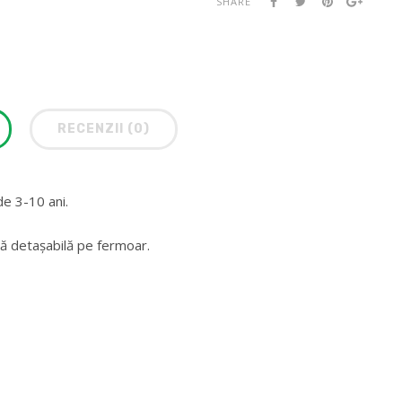
SHARE
RECENZII (0)
de 3-10 ani.
ă detașabilă pe fermoar.