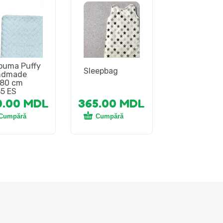
puma Puffy
Sleepbag
ndmade
80 cm
5 ES
0.00
MDL
365.00
MDL
Cumpără
Cumpără