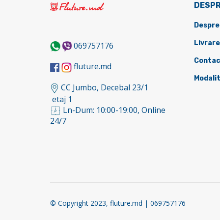
DESPR
Despre
Livrare
069757176
Contac
fluture.md
Modalit
CC Jumbo, Decebal 23/1
etaj 1
Ln-Dum: 10:00-19:00, Online
24/7
© Copyright 2023, fluture.md | 069757176