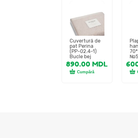
Cuvertură de
Pla
pat Perina
ha
(PP-02.4-1)
70*
Bucle bej
№5
890.00
MDL
60
Cumpără