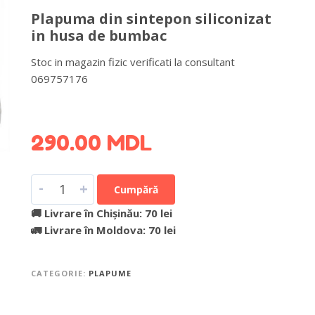
Plapuma din sintepon siliconizat
in husa de bumbac
Stoc in magazin fizic verificati la consultant
069757176
DETALII DESPRE LIVRARE >
290.00
MDL
-
+
Cumpără
🚚 Livrare în Chișinău: 70 lei
🚛 Livrare în Moldova: 70 lei
CATEGORIE:
PLAPUME