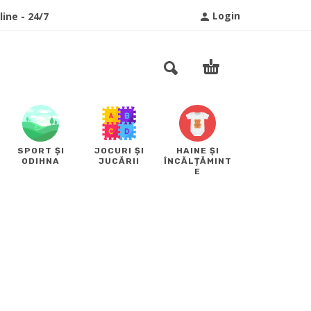
Login
ine - 24/7
SPORT ȘI
JOCURI ȘI
HAINE ȘI
ODIHNA
JUCĂRII
ÎNCĂLȚĂMINT
E