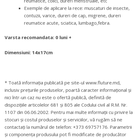
reumatice, colici, dureri menstruale, etc
Exemple de aplicare la rece: muscaturi de insecte,
contuzii, varice, dureri de cap, migrene, dureri
reumatice acute, sciatica, lumbago,febra.
Varsta recomandata: 0 luni +
Dimensiuni: 14x17cm
* Toată informația publicată pe site-ul www.fluture.md,
inclusiv prețurile produselor, poartă caracter informațional și
nici într-un caz nu este o ofertă publică, definită de
dispozițiile articolelor 681 și 805 ale Codului civil al R.M. Nr.
1107 din 06.06.2002. Pentru mai multe informații cu privire la
stocuri și costul produselor și serviciilor, vă rugăm să ne
contactați la numărul de telefon: +373 69757176. Parametrii
și componența produsului pot fi modificate de producător