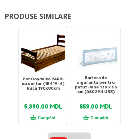
PRODUSE SIMILARE
Bariera de
Pat Goydalka PARIS
siguranta pentru
cu sertar (1B419-4)
patut Jane 130 x 55
Nucă 190x80cm
cm (050294 U53)
5,390.00
MDL
859.00
MDL
Cumpără
Cumpără