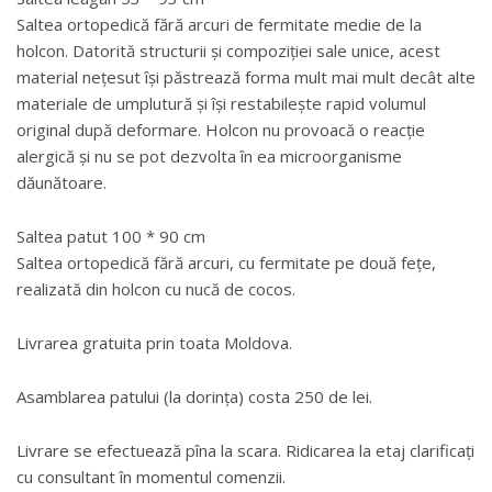
Saltea ortopedică fără arcuri de fermitate medie de la
holcon. Datorită structurii și compoziției sale unice, acest
material nețesut își păstrează forma mult mai mult decât alte
materiale de umplutură și își restabilește rapid volumul
original după deformare. Holcon nu provoacă o reacție
alergică și nu se pot dezvolta în ea microorganisme
dăunătoare.
Saltea patut 100 * 90 cm
Saltea ortopedică fără arcuri, cu fermitate pe două fețe,
realizată din holcon cu nucă de cocos.
Livrarea gratuita prin toata Moldova.
Asamblarea patului (la dorința) costa 250 de lei.
Livrare se efectuează pîna la scara. Ridicarea la etaj clarificați
cu consultant în momentul comenzii.