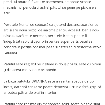
pendulul poate fi fixat. De asemenea, se poate scoate
mecanismul pendulului astfel pătuțul se pune pe picioarele
sale.
Peretele frontal se coboară cu ajutorul declanșatoarelor cu
arc și are două poziții de înălțime pentru accesul liber la nou-
născut. Dacă este necesar, peretele frontal poate fi
îndepărtat rapid și ușor prin partea superioară, patul se
coboară în poziția cea mai joasă și astfel se transformă într-o
canapea.
Pătuțul este reglabil pe înălțime în două poziții, este cu pinion
și din acest motiv este ortopedic.
La baza pătuțului BRIANNA este un sertar spațios de tip
închis, datorită căruia se poate depozita lucrurile fără grija că
ar putea pătrunde praf în interior.
Pătuțul este realizat din mesteacăn solid, toate piesele sunt