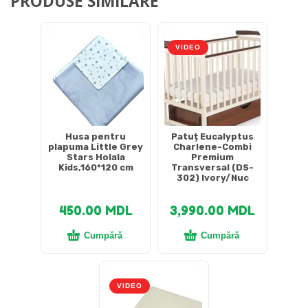
PRODUSE SIMILARE
VIDEO
Husa pentru
Patuț Eucalyptus
plapuma Little Grey
Charlene-Combi
Stars Holala
Premium
Kids,160*120 cm
Transversal (DS-
302) Ivory/Nuc
450.00
MDL
3,990.00
MDL
Cumpără
Cumpără
VIDEO