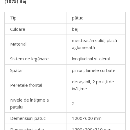
(1075) Bej
Tip
pătuc
Culoare
bej
mesteacăn solid, placă
Material
aglomerată
Sistem de legănare
longitudinal și lateral
Spătar
pinion, lamele curbate
detașabil, 2 poziții de
Peretele frontal
înălțime
Nivele de înălțime a
2
patului
Demensiuni pătuc
1200×600 mm
Demensiuni cutie
1290х200х710 mm