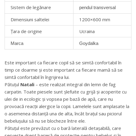
Sistem de legănare
pendul transversal
Dimensiuni saltelei
1200×600 mm
Țara de origine
Ucraina
Marca
Goydalka
Este important ca fiecare copil să se simtă confortabil în
timp ce doarme și este important ca fiecare mamă să se
simtă confortabil în îngrijirea lui.
Pătuțul
Natali
– este realizat integral din lemn de fag
carpatin. Toate piesele sunt șlefuite cu grijă și acoperite cu
ulei de in ecologic și vopsea pe bază de apă, care nu
provoacă reacții alergice la copii. Lamelele sunt amplasate la
o asemenea distanță una de alta, încât brațul sau piciorul
bebelușului să nu se blocheze între ele.
Pătuțul este prevăzut cu o bară laterală detașabilă, care
servește drept barieră de protecție pentru bebeluș și în