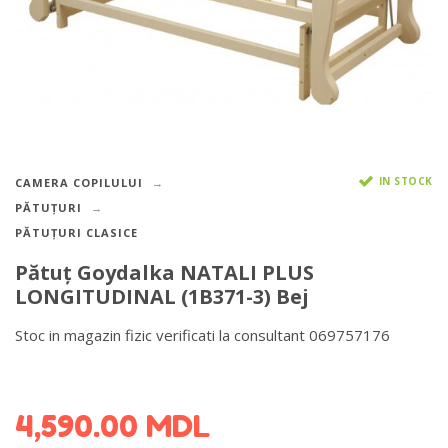
IN STOCK
CAMERA COPILULUI
PĂTUȚURI
PĂTUȚURI CLASICE
Pătuţ Goydalka NATALI PLUS
LONGITUDINAL (1B371-3) Bej
Stoc in magazin fizic verificati la consultant 069757176
DETALII DESPRE LIVRARE >
4,590.00
MDL