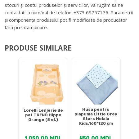
stocuri și costul produselor și serviciilor, vă rugăm să ne
contactați la numărul de telefon: +373 69757176. Parametrii
și componența produsului pot fi modificate de producător
fără preîntâmpinare.
PRODUSE SIMILARE
Husa pentru
Lorelli Lenjerie de
plapuma Little Grey
pat TREND Hippo
Stars Holala
Orange (5 el.)
Kids,160*120 cm
1,050.00
MDL
450.00
MDL