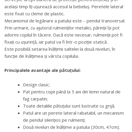
același timp îți ușurează accesul la bebeluș. Peretele lateral
este fixat cu cleme de plastic.
Mecanismul de legănare a patului este – pendul transversal.
Prin urmare, cu ajutorul rulmenților metalici, părinții își pot
adormi copilul în tăcere. Dacă este necesar, rulmenții pot fi
fixați cu ușurință, iar patul va fi într-o poziție statică.
Este posibilă setarea înălțimii saltelei la două niveluri, în
funcție de înălțimea și vârsta copilului.
Principalele avantaje ale pătuțului:
Design clasic;
Pat pentru copii până la 5 ani din lemn natural de
fag carpatin;
Toate detaliile pătuțului sunt lustruite cu grijă;
Patul are un perete lateral rabatabil, un mecanism
de pendul silențios pe rulmenți;
Două niveluri de înălțime a patului (30cm, 47cm);