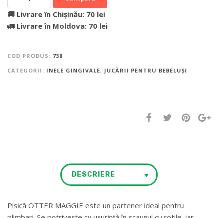
🚚 Livrare în Chișinău: 70 lei
🚛 Livrare în Moldova: 70 lei
COD PRODUS:
738
CATEGORII:
INELE GINGIVALE
,
JUCĂRII PENTRU BEBELUȘI
DESCRIERE
Pisică OTTER MAGGIE este un partener ideal pentru
plimbari. Se potrivește cu ușurință în scaunul cu rotile, iar