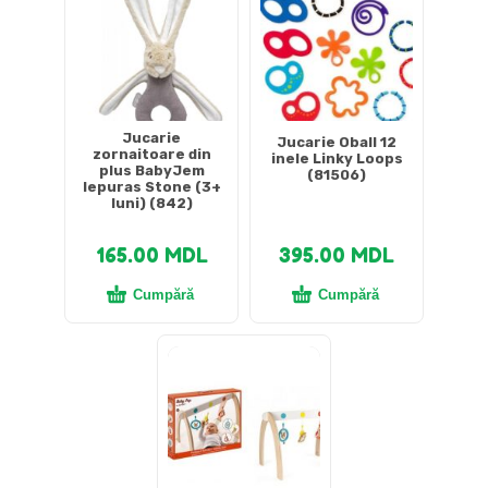
Jucarie
Jucarie Oball 12
zornaitoare din
inele Linky Loops
plus BabyJem
(81506)
Iepuras Stone (3+
luni) (842)
165.00
MDL
395.00
MDL
Cumpără
Cumpără