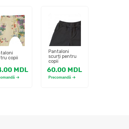
Pantaloni
taloni
scurți pentru
tru copii
copii
4.00
MDL
60.00
MDL
comandă
Precomandă