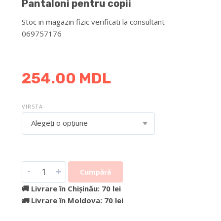
Pantaloni pentru copii
Stoc in magazin fizic verificati la consultant
069757176
DETALII DESPRE LIVRARE >
254.00
MDL
VIRSTA
Alegeți o opțiune
-
+
Cumpără
🚚 Livrare în Chișinău: 70 lei
🚛 Livrare în Moldova: 70 lei