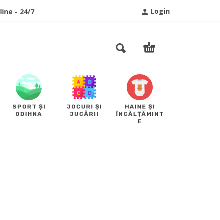
Login
ine - 24/7
SPORT ȘI
JOCURI ȘI
HAINE ȘI
ODIHNA
JUCĂRII
ÎNCĂLȚĂMINT
E