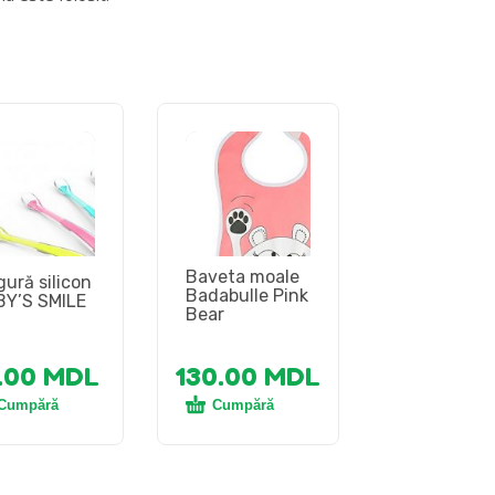
Baveta moale
gură silicon
Badabulle Pink
Y’S SMILE
Bear
.00
MDL
130.00
MDL
Cumpără
Cumpără