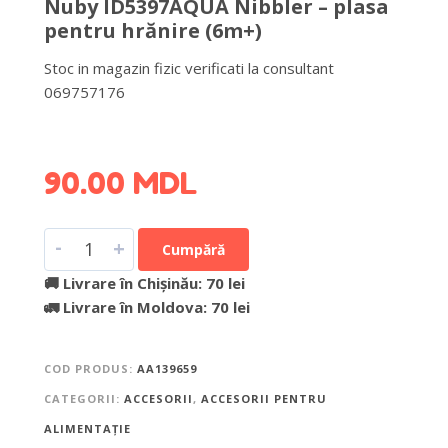
Nuby ID5397AQUA Nibbler – plasa
pentru hrănire (6m+)
Stoc in magazin fizic verificati la consultant
069757176
DETALII DESPRE LIVRARE >
90.00
MDL
-
+
Cumpără
🚚 Livrare în Chișinău: 70 lei
🚛 Livrare în Moldova: 70 lei
COD PRODUS:
AA139659
CATEGORII:
ACCESORII
,
ACCESORII PENTRU
ALIMENTAȚIE