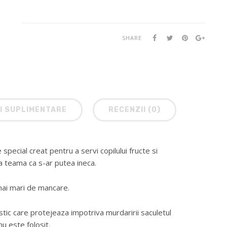
SHARE
I SUPLIMENTARE
RECENZII (0)
special creat pentru a servi copilului fructe si
a teama ca s-ar putea ineca.
 mai mari de mancare.
tic care protejeaza impotriva murdaririi saculetul
u este folosit.