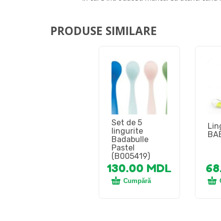
PRODUSE SIMILARE
Set de 5
Lin
lingurite
BAB
Badabulle
Pastel
(B005419)
130.00
MDL
68
Cumpără