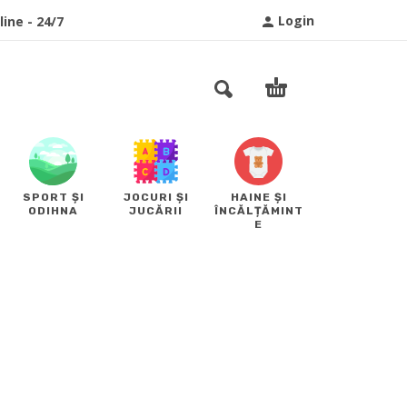
Login
ine - 24/7
SPORT ȘI
JOCURI ȘI
HAINE ȘI
ODIHNA
JUCĂRII
ÎNCĂLȚĂMINT
E