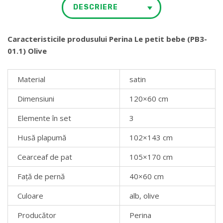
DESCRIERE
Caracteristicile produsului Perina Le petit bebe (PB3-
01.1) Olive
Material
satin
Dimensiuni
120×60 cm
Elemente în set
3
Husă plapumă
102×143 cm
Cearceaf de pat
105×170 cm
Față de pernă
40×60 cm
Culoare
alb, olive
Producător
Perina