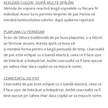
ACELEAȘI CULORI DUPĂ MULTE SPĂLĂRI
Metoda de vopsire reactivă leagă vopselele cu fiecare fir
individual. Acest lucru permite lenjeriei de pat Perina să
mențină luminozitatea culorilor după spălarea repetată.
PLAPUMA CU FERMOAR
În loc de tăitura tradițională de pe husa plapumei, s-a folosit
un fermoar ascuns. Acesta ajută ca husa să-
și mențină forma pentru o lungă perioadă de timp. Cearceaful
de pat este echipat cu o bandă elastică, ceea ce îl face ușor
de îmbrăcat și îndepărtat. Astfel cearceaful va fi bine așezat
pe saltea chiar daca copilul se va mișca în somn.
CEARCEAFUL DE PAT
Cearceaful de pat este echipat cu o bandă elastică, ceea ce
îl face ușor de îmbrăcat și îndepărtat. Astfel cearceaful va fi
bine așezat pe saltea chiar daca copilul se va mișca în somn.