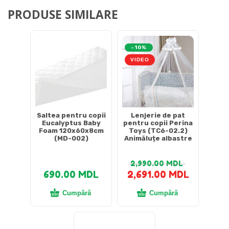
PRODUSE SIMILARE
-10%
VIDEO
Saltea pentru copii
Lenjerie de pat
Eucalyptus Baby
pentru copii Perina
Foam 120x60x8cm
Toys (TC6-02.2)
(MD-002)
Animăluțe albastre
2,990.00
MDL
690.00
MDL
2,691.00
MDL
Cumpără
Cumpără