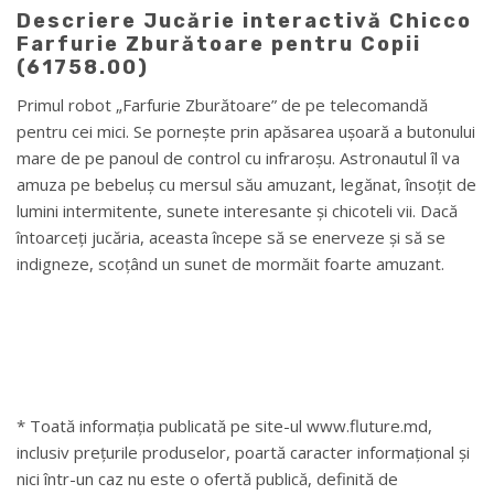
Descriere Jucărie interactivă Chicco
Farfurie Zburătoare pentru Copii
(61758.00)
Primul robot „Farfurie Zburătoare” de pe telecomandă
pentru cei mici. Se pornește prin apăsarea ușoară a butonului
mare de pe panoul de control cu ​​infraroșu. Astronautul îl va
amuza pe bebeluș cu mersul său amuzant, legănat, însoțit de
lumini intermitente, sunete interesante și chicoteli vii. Dacă
întoarceți jucăria, aceasta începe să se enerveze și să se
indigneze, scoțând un sunet de mormăit foarte amuzant.
* Toată informația publicată pe site-ul www.fluture.md,
inclusiv prețurile produselor, poartă caracter informațional și
nici într-un caz nu este o ofertă publică, definită de