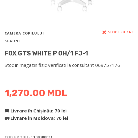
STOC EPUIZAT
CAMERA COPILULUI
SCAUNE
FOX GTS WHITE P OH/1 FJ-1
Stoc in magazin fizic verificati la consultant 069757176
DETALII DESPRE LIVRARE >
1,270.00
MDL
🚚 Livrare în Chișinău: 70 lei
🚛 Livrare în Moldova: 70 lei
COD PRODUS:
100300031