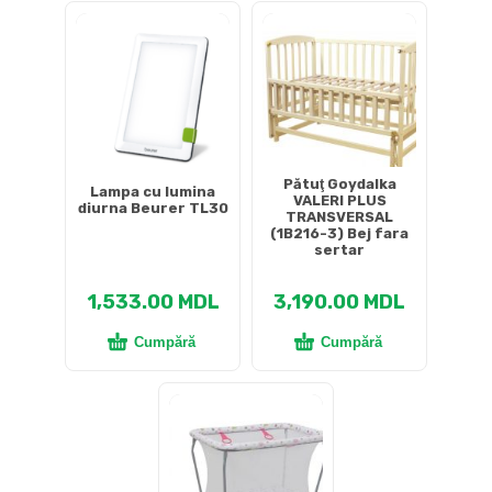
Pătuţ Goydalka
Lampa cu lumina
VALERI PLUS
diurna Beurer TL30
TRANSVERSAL
(1B216-3) Bej fara
sertar
1,533.00
MDL
3,190.00
MDL
Cumpără
Cumpără