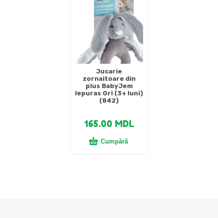
Jucarie
zornaitoare din
plus BabyJem
Iepuras Gri (3+ luni)
(842)
165.00
MDL
Cumpără