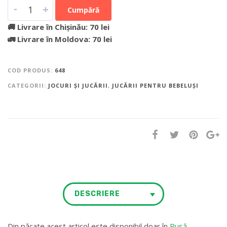
-
+
Cumpără
🚚 Livrare în Chișinău: 70 lei
🚛 Livrare în Moldova: 70 lei
COD PRODUS:
648
CATEGORII:
JOCURI ȘI JUCĂRII
,
JUCĂRII PENTRU BEBELUȘI
DESCRIERE
Din păcate acest articol este disponibil doar în
Rusă
.