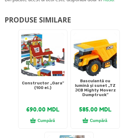
PRODUSE SIMILARE
Basculantă cu
Constructor „Gara”
lumină și sunet „TZ
(100 el.)
JCB Mighty Moverz
Dumptruck”
690.00
MDL
585.00
MDL
Cumpără
Cumpără