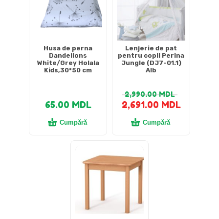
Husa de perna
Lenjerie de pat
Dandelions
pentru copii Perina
White/Grey Holala
Jungle (DJ7-01.1)
Kids,30*50 cm
Alb
2,990.00
MDL
65.00
MDL
2,691.00
MDL
Cumpără
Cumpără