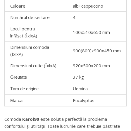
Culoare
alb+cappuccino
Numărul de sertare
4
Locul pentru
100x510x650 mm
înfășat (ÎxlxA)
Dimensiuni comoda
900(800)х900х450 mm
(ÎxlxA)
Dimensiuni cutie (ÎxlxA)
920х500х200 mm
37 kg
Greutate
Țara de origine
Ucraina
Eucalyptus
Marca
Comoda
Karol90
este soluția perfectă la problema
confortului și utilității. Toate lucrurile care trebuie păstrate