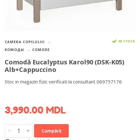
IN STOCK
CAMERA COPILULUI
КОМОДЫ
COMODE
Comodă Eucalyptus Karol90 (DSK-K05)
Alb+Cappuccino
Stoc in magazin fizic verificati la consultant 069757176
DETALII DESPRE LIVRARE >
3,990.00
MDL
-
+
Cumpără