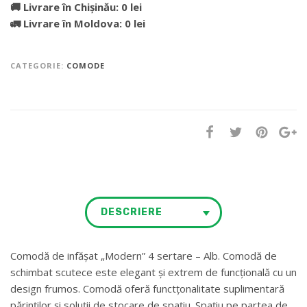
🚚 Livrare în Chișinău: 0 lei
🚛 Livrare în Moldova: 0 lei
CATEGORIE:
COMODE
DESCRIERE
Comodă de infășat „Modern” 4 sertare – Alb. Comodă de
schimbat scutece este elegant și extrem de funcțională cu un
design frumos. Comodă oferă functțonalitate suplimentară
părinților și soluții de stocare de spațiu. Spațiu pe partea de