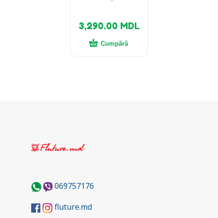
3,290.00
MDL
Cumpără
069757176
fluture.md