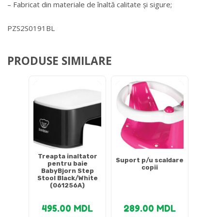
– Fabricat din materiale de înaltă calitate și sigure;
PZS2S0191BL
PRODUSE SIMILARE
Treapta inaltator
Suport p/u scaldare
pentru baie
copii
BabyBjorn Step
Stool Black/White
(061256A)
495.00
MDL
289.00
MDL