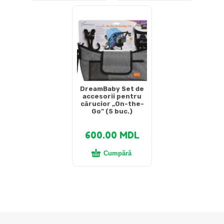
DreamBaby Set de
accesorii pentru
cărucior „On-the-
Go” (5 buc.)
600.00
MDL
Cumpără