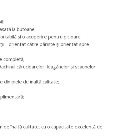
l;
tașată la butoane;
ortabilă și o acoperire pentru picioare;
ții – orientat către părinte și orientat spre
ie completă;
dachinul cărucioarelor, leagănelor și scaunelor
 din piele de înaltă calitate;
uplimentară;
an de înaltă calitate, cu o capacitate excelentă de