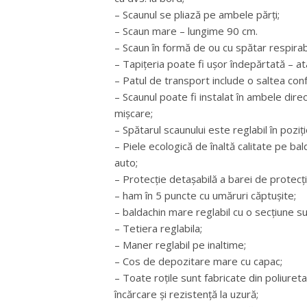
– Scaunul se pliază pe ambele părți;
– Scaun mare – lungime 90 cm.
– Scaun în formă de ou cu spătar respirabi
– Tapițeria poate fi ușor îndepărtată – a
– Patul de transport include o saltea conf
– Scaunul poate fi instalat în ambele direc
mișcare;
– Spătarul scaunului este reglabil în poziț
– Piele ecologică de înaltă calitate pe bal
auto;
– Protecție detașabilă a barei de protecție
– ham în 5 puncte cu umăruri căptușite;
– baldachin mare reglabil cu o secțiune s
– Tetiera reglabila;
– Maner reglabil pe inaltime;
– Cos de depozitare mare cu capac;
– Toate roțile sunt fabricate din poliuret
încărcare și rezistență la uzură;