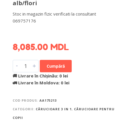
alb/flori
Stoc in magazin fizic verificati la consultant
069757176
DETALII DESPRE LIVRARE >
8,085.00
MDL
-
+
Cumpără
🚚 Livrare în Chișinău: 0 lei
🚛 Livrare în Moldova: 0 lei
COD PRODUS:
AA175213
CATEGORII:
CĂRUCIOARE 3 IN 1
,
CĂRUCIOARE PENTRU
COPII