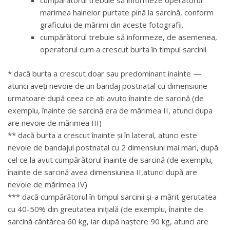
cumpărătorul trebuie să informeze operatorul
marimea hainelor purtate pină la sarcină, conform
graficului de mărimi din aceste fotografii.
cumpărătorul trebuie să informeze, de asemenea,
operatorul cum a crescut burta în timpul sarcinii
* dacă burta a crescut doar sau predominant inainte —
atunci aveți nevoie de un bandaj postnatal cu dimensiune
urmatoare după ceea ce ati avuto înainte de sarcină (de
exemplu, înainte de sarcină era de mărimea II, atunci dupa
are nevoie de mărimea III)
** dacă burta a crescut înainte și în lateral, atunci este
nevoie de bandajul postnatal cu 2 dimensiuni mai mari, după
cel ce la avut cumpărătorul înainte de sarcină (de exemplu,
înainte de sarcină avea dimensiunea II,atunci după are
nevoie de mărimea IV)
*** dacă cumpărătorul în timpul sarcinii și-a mărit gerutatea
cu 40-50% din greutatea inițială (de exemplu, înainte de
sarcină cântărea 60 kg, iar după naștere 90 kg, atunci are