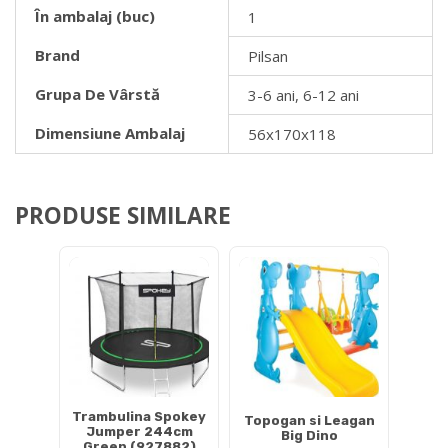
În ambalaj (buc)
1
Brand
Pilsan
Grupa De Vârstă
3-6 ani, 6-12 ani
Dimensiune Ambalaj
56x170x118
PRODUSE SIMILARE
Trambulina Spokey
Topogan si Leagan
Jumper 244cm
Big Dino
Green (927882)