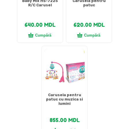
Baby Mix HS-7225
Carusela pentru
R/C Carusel
patuc
640.00
MDL
620.00
MDL
Cumpără
Cumpără
Carusela pentru
patuc cu muzica si
lumini
855.00
MDL