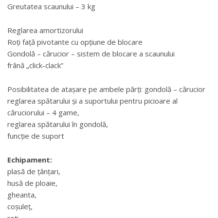
Greutatea scaunului – 3 kg
Reglarea amortizorului
Roți față pivotante cu opțiune de blocare
Gondolă – cărucior – sistem de blocare a scaunului
frână „click-clack”
Posibilitatea de atașare pe ambele părți: gondolă – cărucior
reglarea spătarului și a suportului pentru picioare al
căruciorului – 4 game,
reglarea spătarului în gondolă,
funcție de suport
Echipament:
plasă de țânțari,
husă de ploaie,
gheanta,
coșuleț,
roți,