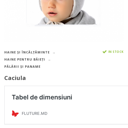
IN STOCK
HAINE ȘI ÎNCĂLȚĂMINTE
HAINE PENTRU BĂIEȚI
PĂLĂRII ȘI PANAME
Caciula