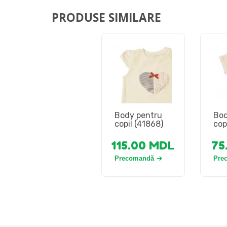
PRODUSE SIMILARE
Body pentru
Bod
copil (41868)
copi
115.00
MDL
75
Precomandă
Pre