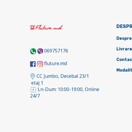
DESPR
Despre
Livrare
069757176
Contac
fluture.md
Modalit
CC Jumbo, Decebal 23/1
etaj 1
Ln-Dum: 10:00-19:00, Online
24/7