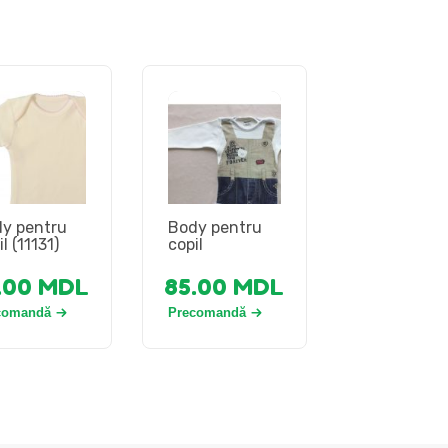
y pentru
Body pentru
l (11131)
copil
.00
MDL
85.00
MDL
comandă
Precomandă