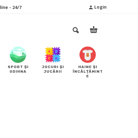
Login
ine - 24/7
SPORT ȘI
JOCURI ȘI
HAINE ȘI
ODIHNA
JUCĂRII
ÎNCĂLȚĂMINT
E