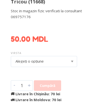
Tricou (11668)
Stoc in magazin fizic verificati la consultant
069757176
DETALII DESPRE LIVRARE >
50.00
MDL
VIRSTA
Alegeți o opțiune
-
+
Cumpără
🚚 Livrare în Chișinău: 70 lei
🚛 Livrare în Moldova: 70 lei