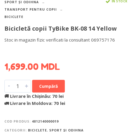
IN STOCK
SPORT ȘI ODIHNA
TRANSPORT PENTRU COPII
BICICLETE
Bicicletă copii TyBike BK-08 14 Yellow
Stoc in magazin fizic verificati la consultant 069757176
DETALII DESPRE LIVRARE >
1,699.00
MDL
-
+
Cumpără
🚚 Livrare în Chișinău: 70 lei
🚛 Livrare în Moldova: 70 lei
COD PRODUS:
4812140000019
CATEGORII:
BICICLETE
,
SPORT ȘI ODIHNA