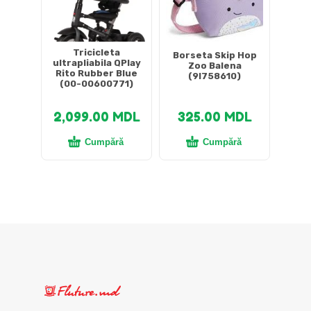
Tricicleta
Borseta Skip Hop
ultrapliabila QPlay
Zoo Balena
Rito Rubber Blue
(9I758610)
(00-00600771)
2,099.00
MDL
325.00
MDL
Cumpără
Cumpără