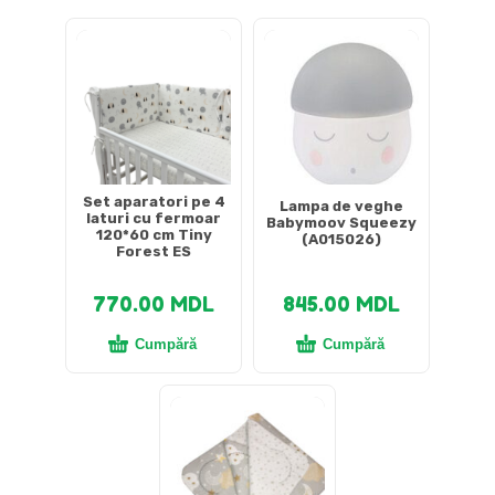
Set aparatori pe 4
Lampa de veghe
laturi cu fermoar
Babymoov Squeezy
120*60 cm Tiny
(A015026)
Forest ES
770.00
MDL
845.00
MDL
Cumpără
Cumpără